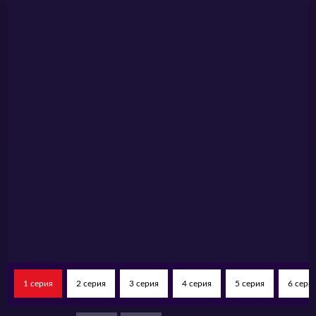
героев в новых амплуа и новых декорациях и
попробуйте угадать, чем на этот раз
окончится история.
1 серия
2 серия
3 серия
4 серия
5 серия
6 сери