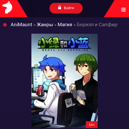
Войти
AniMaunt
»
Жанры
»
Магия
» Берилл и Сапфир
16+