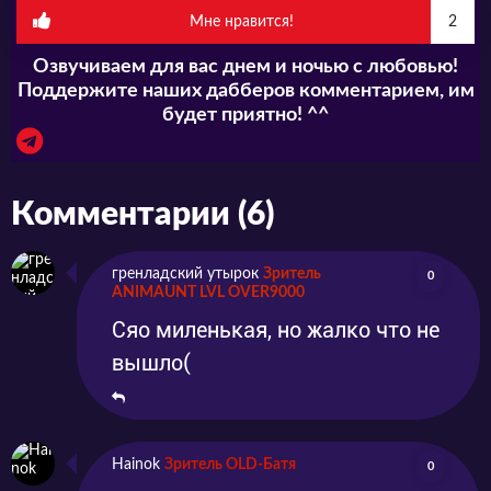
даосизма, к которым он, согласно
Мне нравится!
2
сказаниям, относился и сам. Сюжет в
Озвучиваем для вас днем и ночью с любовью!
Поддержите наших дабберов комментарием, им
значительной степени опирается на
будет приятно! ^^
литературную версию древнего мифа,
которая была записана в эпоху династии
Комментарии (6)
Мин (XIV-XVII вв) в виде романа. Считается,
что автором произведения был писатель
гренладский утырок
Зритель
0
Сюй Чжунлиню (умер в 1560 году). Одно из
ANIMAUNT LVL OVER9000
самых значительных расхождений с
Сяо миленькая, но жалко что не
первоисточником – возраст главного героя и
вышло(
его мотивы. В оригинальном романе это
семидесятидвухлетний мужчина, который
Hainok
Зритель OLD-Батя
0
помогает правителям королевства Сици