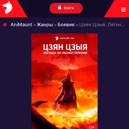
Войти
AniMaunt
»
Жанры
»
Боевик
» Цзян Цзыя: Легенда об обожествлении
13+