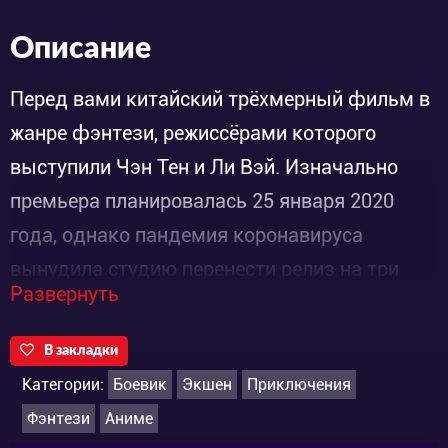
Описание
Перед вами китайский трёхмерный фильм в
жанре фэнтези, режиссёрами которого
выступили Чэн Тен и Ли Вэй. Изначально
премьера планировалась 25 января 2020
года, однако пандемия коронавируса
вынудила студию перенести релиз на три
Развернуть
месяца.
В закладки
Фильм повествует историю из жизни
Категории:
Боевик
Экшен
Приключения
мифологического персонажа Цзян Цзя,
Фэнтези
Аниме
популярного среди последователей