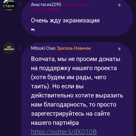
задача этого отважного мужчины – изгнать
Анастасия2290
Комментатор
0
LVL OVER9000
демона. Но оказалось, Девятихвостый лис
Очень жду экранизации
крепко связан с душой невинной девушки,
так что, перед главным героем встаёт выбор:
убить юное создание, которое стало
Mitsuki Chan
Зритель Новичок
0
заложником обстоятельств, или рискнуть
Волчата, мы не просим донаты
целым миром и найти альтернативное
на поддержку нашего проекта
решение этой проблемы. Как вы понимаете,
(хотя будем им рады, чего
таить). Но если вы
простые решения герой не выбирает. Так что,
действительно хотите выразить
ему придётся столкнуться со множеством
нам благодарность, то просто
испытаний на прочность и пройти опасный
зарегестрируйтесь на сайте
путь во имя спасения человечества. И дай
нашего партнёра
бог, чтобы он не допустил ошибки в своих
https://cutter.li/dXQ1OB