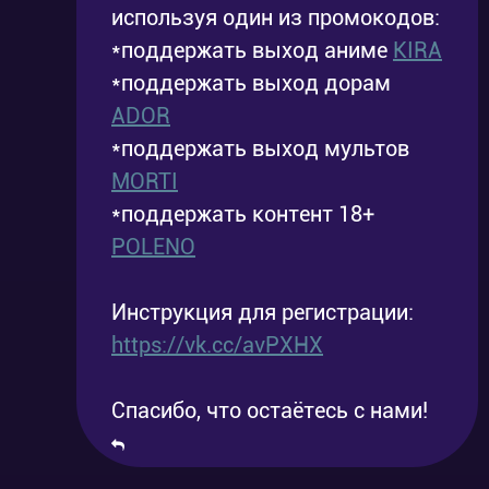
расчетах.
используя один из промокодов:
*поддержать выход аниме
KIRA
Смотрите анимационный фильм «Цзян
*поддержать выход дорам
ADOR
Цзыя: легенда об обожествлении» онлайн в
*поддержать выход мультов
хорошем качестве и русской озвучке
MORTI
совершенно бесплатно на нашем сайте!
*поддержать контент 18+
POLENO
Инструкция для регистрации:
https://vk.cc/avPXHX
Спасибо, что остаётесь с нами!