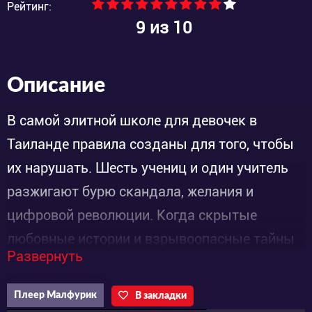
Рейтинг:
9
из 10
Описание
В самой элитной школе для девочек в
Таиланде правила созданы для того, чтобы
их нарушать. Шесть учениц и один учитель
разжигают бурю скандала, желания и
цифровой революции. Когда скрытые
любовные истории и взрывоопасные тайны
Развернуть
сталкиваются, они разрушат миф о хорошей
девочке и переопределят, что значит
Плеер Малфурик
В закладки
взрослеть в эпоху вирусных видео и