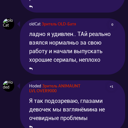
oldCat
Зритель OLD-Батя
0
ладно я удивлен.. ТАй реально
взялся нормалньо за свою
работу и начали выпускать
хорошие сериалы, неплохо
Hoded
Зритель ANIMAUNT
+1
LVL OVER9000
Я так подозреваю, глазами
девочек мы взглянёмина не
очевидные проблемы