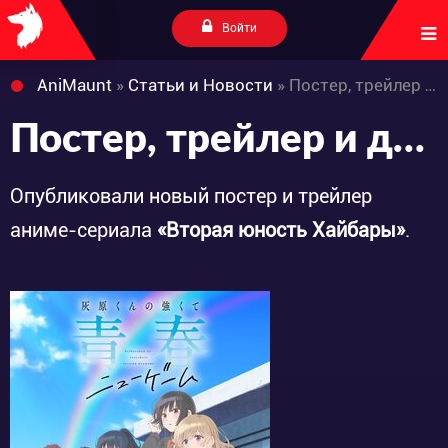
Войти
AniMaunt
»
Статьи и Новости
» Постер, трейлер и дата премьеры «Haibara-kun no Tsuyokute Seishun New Game»
Постер, трейлер и дата премьеры «Haibara-kun no Tsuyokute Seishun New Game»
Опубликовали новый постер и трейлер
аниме-сериала
«Вторая юность Хайбары»
.