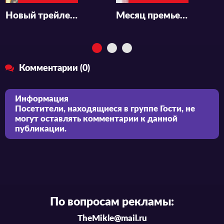
Новый трейлер аниме-сериала «Haibara-kun no Tsuyokute Seishun New Game»
Месяц премьеры и подробности аниме «Haibara-kun no Tsuyokute Seishun New Game»
Комментарии (0)
Информация
Посетители, находящиеся в группе
Гости
, не
могут оставлять комментарии к данной
публикации.
По вопросам рекламы:
TheMikle@mail.ru