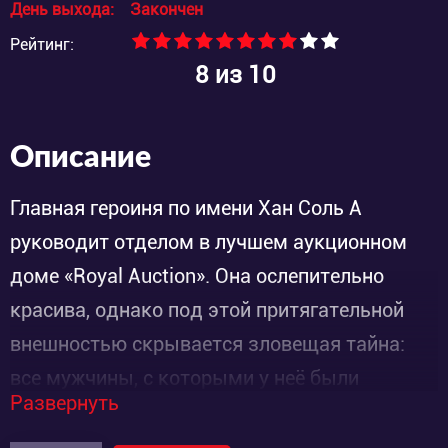
День выхода:
Закончен
Рейтинг:
8
из 10
Описание
Главная героиня по имени Хан Соль А
руководит отделом в лучшем аукционном
доме «Royal Auction». Она ослепительно
красива, однако под этой притягательной
внешностью скрывается зловещая тайна:
все мужчины, с которыми у неё были
Развернуть
отношения, погибли. Дело Соль А расследует
сыщик по имени Ча У Сок. Его