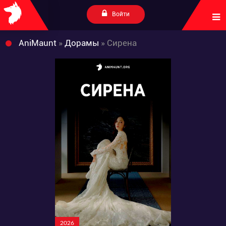
Войти
AniMaunt
»
Дорамы
» Сирена
2026