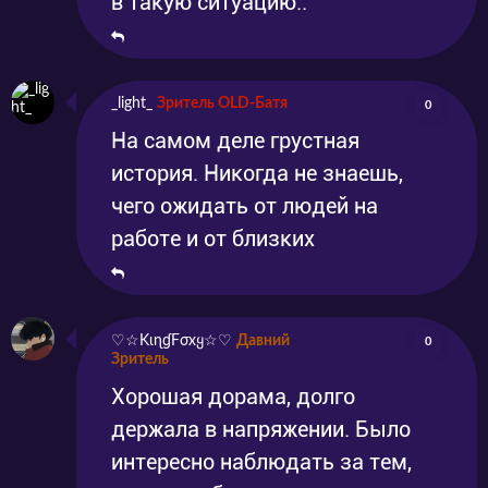
в такую ситуацию..
_light_
Зритель OLD-Батя
0
На самом деле грустная
история. Никогда не знаешь,
чего ожидать от людей на
работе и от близких
♡☆KιɳɠFσxყ☆♡
Давний
0
Зритель
Хорошая дорама, долго
держала в напряжении. Было
интересно наблюдать за тем,