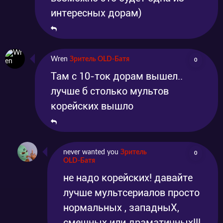
интересных дорам)
Wren
Зритель OLD-Батя
0
Там с 10-ток дорам вышел..
лучше б столько мультов
корейских вышло
never wanted you
Зритель
0
OLD-Батя
не надо корейских! давайте
лучше мультсериалов просто
нормальных , западныХ,
смешных или драматичных!!!