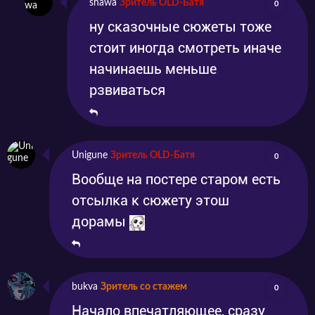
shawa
Зритель OLD-Батя
0
ну сказочные сюжеты тоже
стоит иногда смотреть иначе
начинаешь меньше
рзвиваться
Unigune
Зритель OLD-Батя
0
Вообще на постере старом есть
отсылка к сюжету этош
дорамы
bukva
Зритель со стажем
0
Начало впечатляющее, сразу