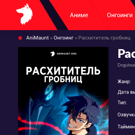
Аниме
Онгоинги
AniMaunt
»
Онгоинг
» Расхититель гробниц
Ра
Dogulwa
Жанр:
Дата в
Тип:
Озвучк
Таймин