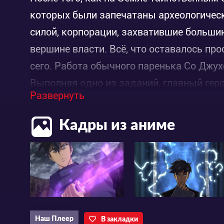
которых были запечатаны археологичес
силой, корпорации, захватившие больши
вершине власти. Всё, что оставалось пр
сего. Работа обычного паренька Со Джу
Выполняя одно из заданий, главный геро
Развернуть
и за секунду смерти одна из реликвий ве
Сможет ли парень воспользоваться уни
Кадры из аниме
жизнь?
Наш Плеер
В закладки