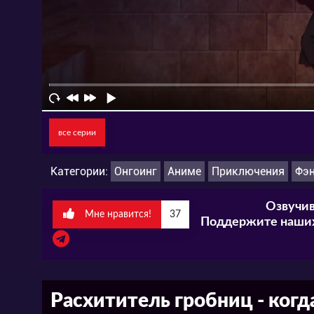
все серии
Категории:
Онгоинг
Аниме
Приключения
Фэн
Озвучив
Мне нравится!
37
Поддержите наших
Расхититель гробниц - когд