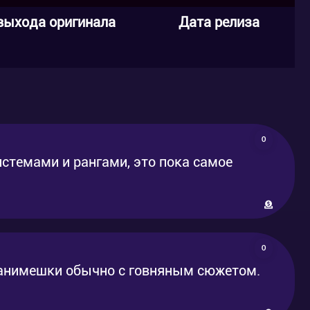
выхода оригинала
Дата релиза
0
истемами и рангами, это пока самое
0
 анимешки обычно с говняным сюжетом.