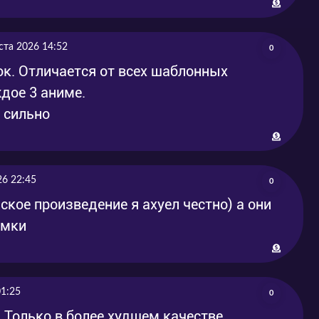
ста 2026 14:52
0
нюк. Отличается от всех шаблонных
дое 3 аниме.
 сильно
26 22:45
0
ское произведение я ахуел честно) а они
имки
01:25
0
 Только в более худшем качестве