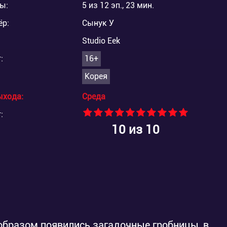
ы:
5 из 12 эп., 23 мин.
ёр:
Сынук У
Studio Eek
:
16+
Корея
ыхода:
Среда
:
10
из 10
 образом появились загадочные гробницы, в