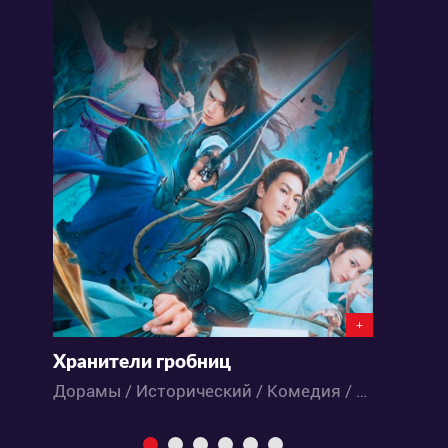
+
Хранители гробниц
Г
Дорамы / Исторический / Комедия / Приключения / Фэнтези
М