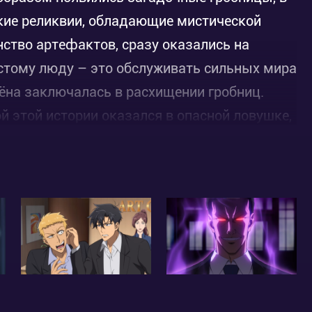
кие реликвии, обладающие мистической
нство артефактов, сразу оказались на
остому люду – это обслуживать сильных мира
хёна заключалась в расхищении гробниц.
й этой истории оказался в опасной ловушке,
рнула его на полтора десятка лет в прошлое.
кальной возможностью и изменить свою