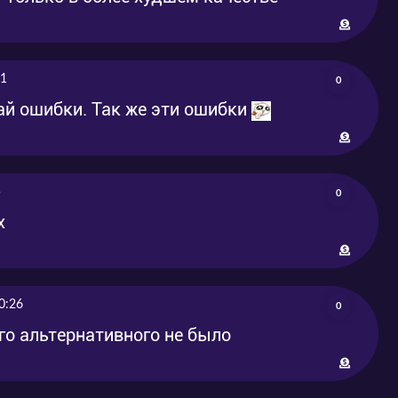
21
0
ай ошибки. Так же эти ошибки
5
0
х
0:26
0
его альтернативного не было