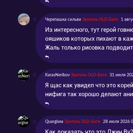
Черепашка сильви
Зритель OLD-Батя
1 авгу
Из интересного, тут герой гов
ояшиков которых пихают в каж
Жаль только рисовка подводит
KarasNeribov
Зритель OLD-Батя
31 июля 20
Я щас как увидел что это корей
нифига так хорошо делают ан
Quargisea
Зритель OLD-Батя
28 июля 2026 
Как доказать что это Джин Ву?