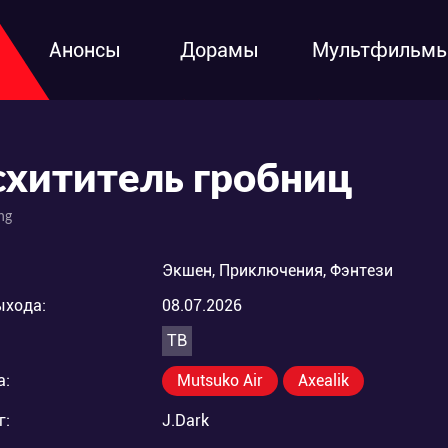
Анонсы
Дорамы
Мультфильм
схититель гробниц
ng
Экшен, Приключения, Фэнтези
ыхода:
08.07.2026
ТВ
а:
Mutsuko Air
Axealik
г:
J.Dark