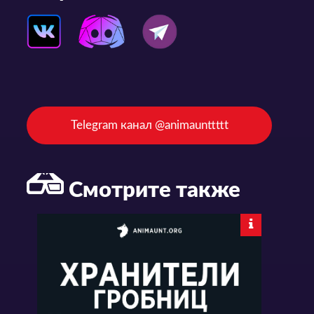
Telegram канал @animaunttttt
Смотрите также