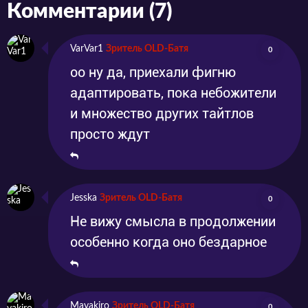
Комментарии (7)
VarVar1
Зритель OLD-Батя
0
оо ну да, приехали фигню
адаптировать, пока небожители
и множество других тайтлов
просто ждут
Jesska
Зритель OLD-Батя
0
Не вижу смысла в продолжении
особенно когда оно бездарное
Mayakiro
Зритель OLD-Батя
0