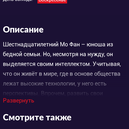
Описание
Шестнадцатилетний Мо Фан – юноша из
бедной семьи. Но, несмотря на нужду, он
выделяется своим интеллектом. Учитывая,
что он живёт в мире, где в основе общества
лежат высокие технологии, у него есть
перспективы. Впрочем, развить свои
Развернуть
способности и стать каким-нибудь
именитым учёным или программистом он не
Смотрите также
успел.