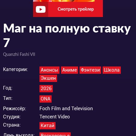
Смотреть трейлер
Маг на полную ставку
7
Quanzhi Fashi VII
Категории:
Анонсы
Аниме
Фэнтези
Школа
Экшен
Год:
2026
Тип:
ONA
Режиссёр:
Foch Film and Television
Студия:
Tencent Video
Страна:
Китай
День выхода:
Воскресенье