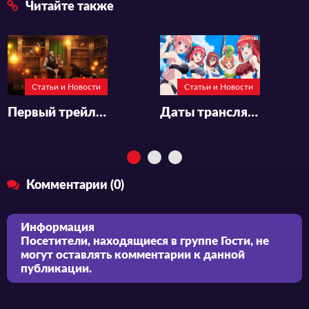
Читайте также
Статьи и Новости
Статьи и Новости
Первый трейлер аниме-сериала «Mahoutsukai no Yome Season 2 Part 2»
Даты трансляций спешла «5-toubun no Hanayome∽» по ТВ
Комментарии (0)
Информация
Посетители, находящиеся в группе
Гости
, не
могут оставлять комментарии к данной
публикации.