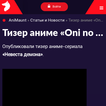
Войти
AniMaunt
»
Статьи и Новости
» Тизер аниме «Oni no Hanayome»
Тизер аниме «Oni no Hanayome»
Опубликовали тизер аниме-сериала
«Невеста демона»
.