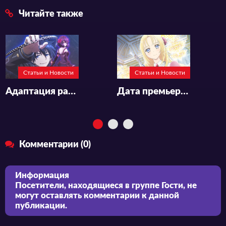
Читайте также
Статьи и Новости
Статьи и Новости
Адаптация ранобэ «Nageki no Bourei wa Intai shitai: Saijaku Hunter ni Yoru Saikyou Party Ikuseijutsu»
Дата премьеры и трейлер аниме «Gekai Elise»
Комментарии (0)
Информация
Посетители, находящиеся в группе
Гости
, не
могут оставлять комментарии к данной
публикации.