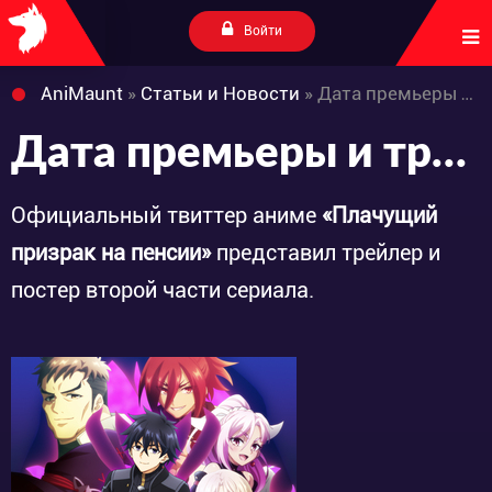
Войти
AniMaunt
»
Статьи и Новости
» Дата премьеры и трейлер 2-ой части аниме «Nageki no Bourei wa Intai shitai»
Дата премьеры и трейлер 2-ой части аниме «Nageki no Bourei wa Intai shitai»
Официальный твиттер аниме
«Плачущий
призрак на пенсии»
представил трейлер и
постер второй части сериала.