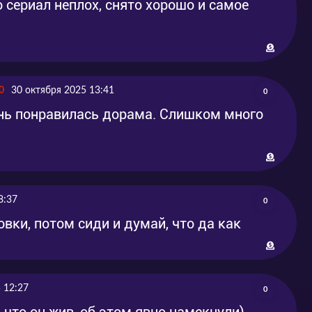
о сериал неплох, снято хорошо и самое
0
30 октября 2025 13:41
0
чень понравилась дорама. Слишком много
8:37
0
ки, потом сиди и думай, что да как
 12:27
0
 что он жив, об этом явно намекнули)