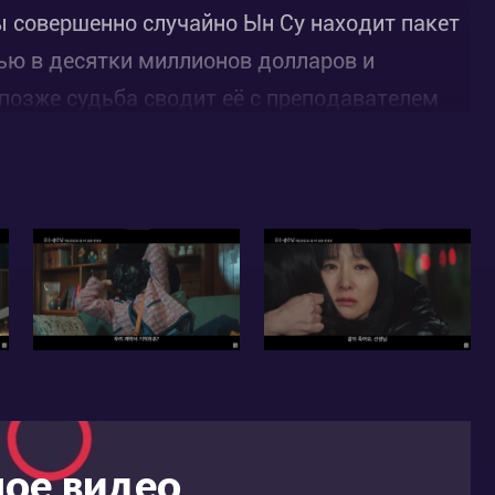
ы совершенно случайно Ын Су находит пакет
ью в десятки миллионов долларов и
позже судьба сводит её с преподавателем
аспространяет наркотики в дорогих
артнёрами.
ное видео