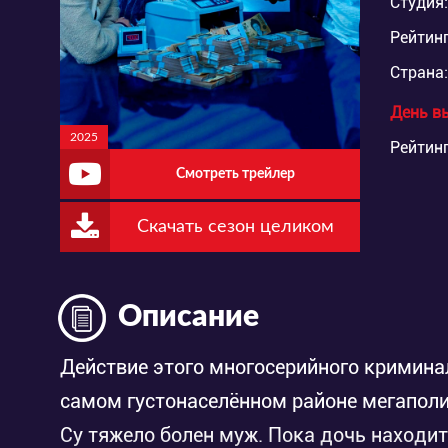
Студия:
Рейтинг
Страна:
День в
2025
Рейтинг
Смотреть трейлер
Скачать сезон целиком
Описание
Действие этого многосерийного криминал
самом густонаселённом районе мегапол
Су тяжело болен муж. Пока дочь находи