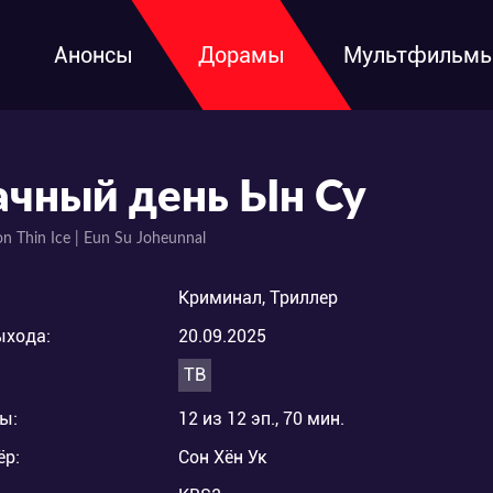
Анонсы
Дорамы
Мультфильм
ачный день Ын Су
on Thin Ice | Eun Su Joheunnal
Криминал, Триллер
ыхода:
20.09.2025
ТВ
ы:
12 из 12 эп., 70 мин.
ёр:
Сон Хён Ук