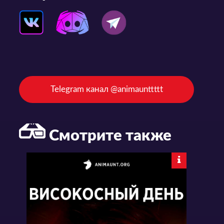
Telegram канал @animaunttttt
Смотрите также