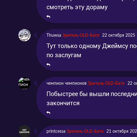
смотреть эту дораму
Thuwsa
Зритель OLD-Батя
22 октября 2025 
Тут только одному Джеймсу по
по заслугам
чемпион чемпионов
Зритель OLD-Батя
22 о
Побыстрее бы вышли последние 
закончится
printcessa
Зритель OLD-Батя
21 октября 202