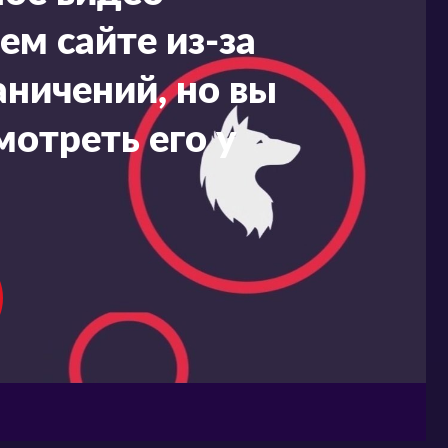
ем сайте из-за
ничений, но вы
мотреть его у