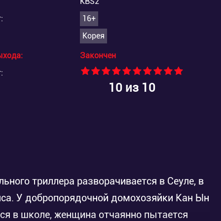
KBS2
:
16+
Корея
ыхода:
Закончен
:
10
из 10
ьного триллера разворачивается в Сеуле, в
иса. У добропорядочной домохозяйки Кан Ын
тся в школе, женщина отчаянно пытается