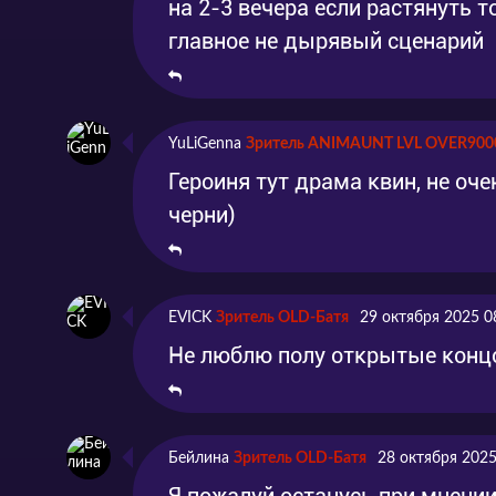
на 2-3 вечера если растянуть т
главное не дырявый сценарий
YuLiGenna
Зритель ANIMAUNT LVL OVER900
Героиня тут драма квин, не о
черни)
EVICK
Зритель OLD-Батя
29 октября 2025 0
Не люблю полу открытые концов
Бейлина
Зритель OLD-Батя
28 октября 2025
Я пожалуй останусь при мнении