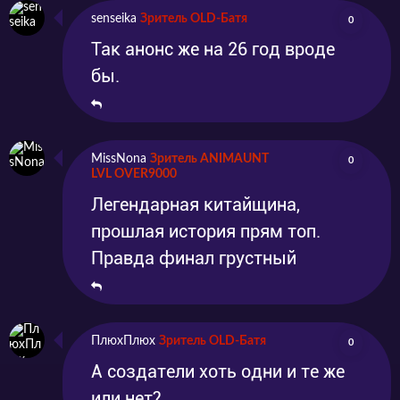
senseika
Зритель OLD-Батя
0
Так анонс же на 26 год вроде
бы.
MissNona
Зритель ANIMAUNT
0
LVL OVER9000
Легендарная китайщина,
прошлая история прям топ.
Правда финал грустный
ПлюхПлюх
Зритель OLD-Батя
0
А создатели хоть одни и те же
или нет?