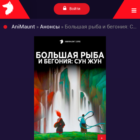
Войти
AniMaunt
»
Анонсы
» Большая рыба и бегония: Сун Жун
+