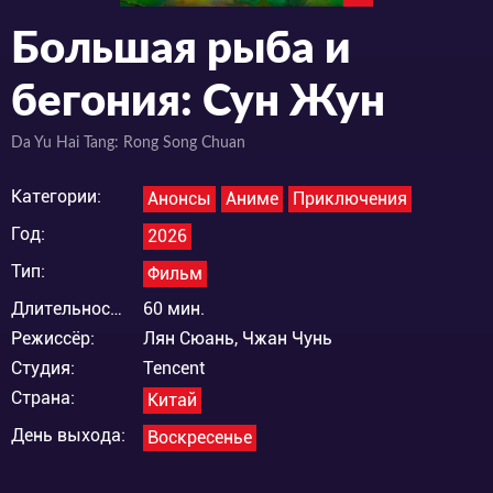
Большая рыба и
бегония: Сун Жун
Da Yu Hai Tang: Rong Song Chuan
Категории:
Анонсы
Аниме
Приключения
Год:
2026
Тип:
Фильм
Длительность:
60 мин.
Режиссёр:
Лян Сюань, Чжан Чунь
Студия:
Tencent
Страна:
Китай
День выхода:
Воскресенье