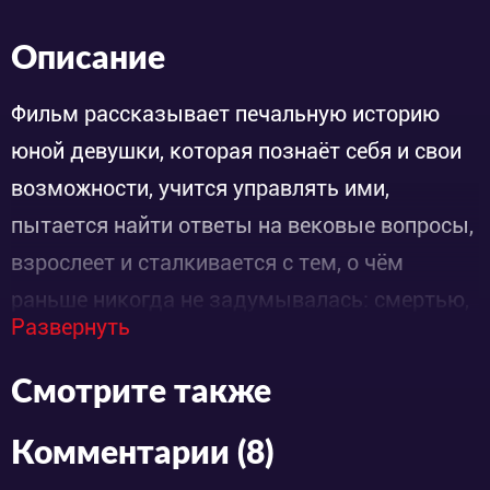
Описание
Фильм рассказывает печальную историю
юной девушки, которая познаёт себя и свои
возможности, учится управлять ими,
пытается найти ответы на вековые вопросы,
взрослеет и сталкивается с тем, о чём
раньше никогда не задумывалась: смертью,
Развернуть
любовью, сопереживанием и
ответственностью.
Смотрите также
Комментарии (8)