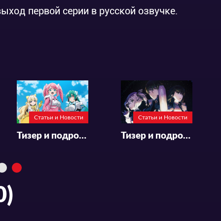
выход первой серии в русской озвучке.
Статьи и Новости
Подробности аниме-сериала «Awajima Hyakkei»
Статьи и Новости
Статьи и Новости
Тизер и подробности к аниме «Mahou Shoujo ni Akogarete»
Тизер и подробности к аниме «Mahouka Koukou no Rettousei (Zoku-hen)»
0)