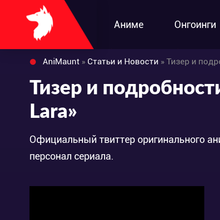
Аниме
Онгоинги
AniMaunt
»
Статьи и Новости
» Тизер и подр
Тизер и подробност
Lara»
Официальный твиттер оригинального а
персонал сериала.