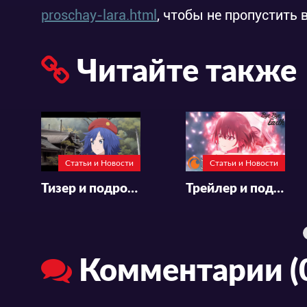
proschay-lara.html
, чтобы не пропустить 
Читайте также
Статьи и Новости
Статьи и Новости
Тизер и подробности аниме «Zatsu Tabi: That's Journey»
Трейлер и подробности к аниме «Bye Bye, Earth»
Комментарии (