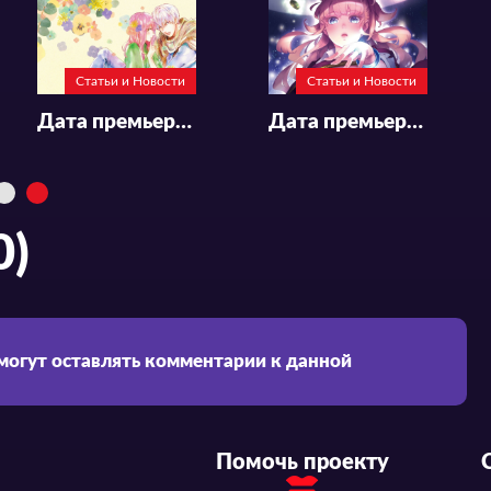
Статьи и Новости
Статьи и Новости
Дата премьеры и подробности аниме «Yubisaki to Renren»
Дата премьеры, трейлер, новый постер и подробности к аниме «Kekkon Yubiwa Monogatari»
0)
 могут оставлять комментарии к данной
Помочь проекту