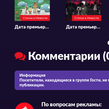
Статьи и Новости
Статьи и Новости
Дата премьеры и дополнительный актёрский состав аниме «Kono Sekai wa Fukanzen Sugiru»
Дата премьеры и подробности к аниме «Wind Breaker»
Комментарии (
Информация
Посетители, находящиеся в группе
Гости
, не
публикации.
По вопросам рекламы: