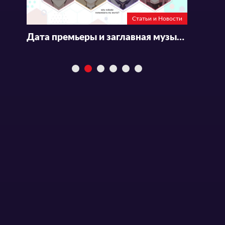
Статьи и Новости
Дата премьеры и заглавная музыкальная тема аниме «Naze Boku no Sekai wo Daremo Oboeteinai no ka?»