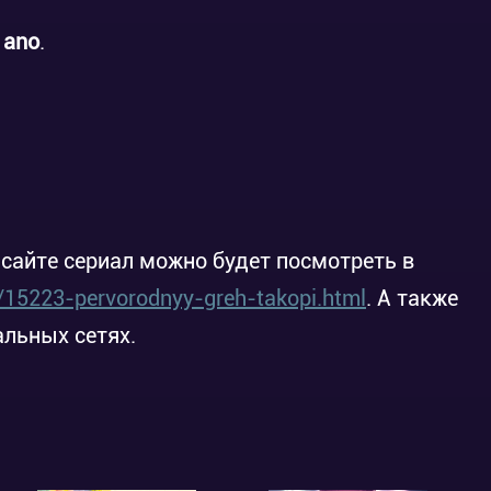
т
ano
.
Статьи и Новости
Новый тизер аниме «Takopii no Genzai»
 сайте сериал можно будет посмотреть в
/15223-pervorodnyy-greh-takopi.html
. А также
альных сетях.