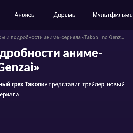
Анонсы
Дорамы
Мультфильм
ы и подробности аниме-сериала «Takopii no Genzai»
одробности аниме-
Genzai»
ный грех Такопи»
представил трейлер, новый
ериала.