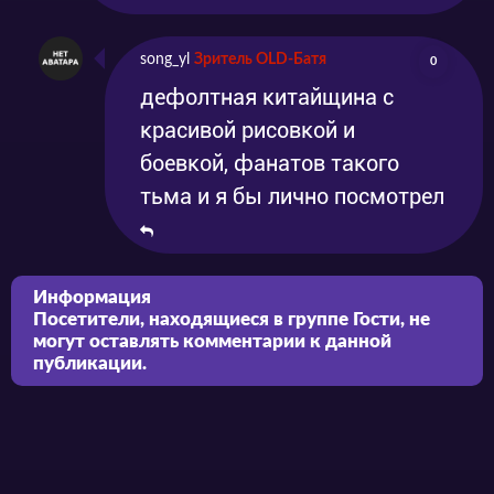
song_yl
Зритель OLD-Батя
0
дефолтная китайщина с
красивой рисовкой и
боевкой, фанатов такого
тьма и я бы лично посмотрел
Информация
Посетители, находящиеся в группе
Гости
, не
могут оставлять комментарии к данной
публикации.