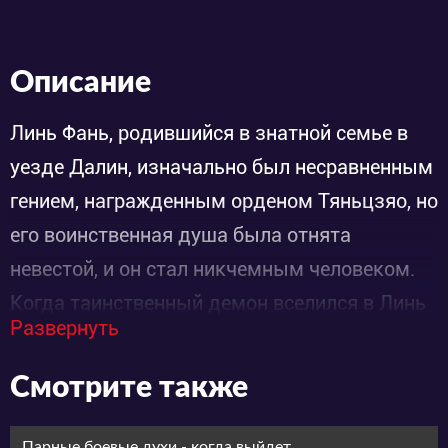
Описание
Линь Фань, родившийся в знатной семье в
уезде Далин, изначально был несравненным
гением, награжденным орденом Тяньцзяо, но
его воинственная душа была отнята
невестой, и он стал никчемным человеком.
Когда таинственный демон вселился в Линь
Развернуть
Фана и оживил его покинутую боевую душу,
сделав его редким обладателем двойной
Смотрите также
боевой души, Линь Фан официально встал на
путь возвышения - от маленького
Парные боевые духи - когда выйдет