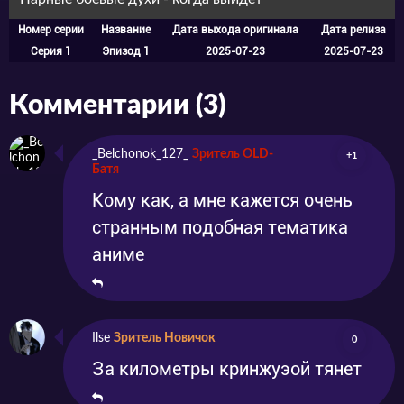
провинциального городка до небес и других
Номер серии
Название
Дата выхода оригинала
Дата релиза
миров.
Серия 1
Эпизод 1
2025-07-23
2025-07-23
Комментарии (3)
_Belchonok_127_
Зритель OLD-
+1
Батя
Кому как, а мне кажется очень
странным подобная тематика
аниме
Ilse
Зритель Новичок
0
За километры кринжуэой тянет