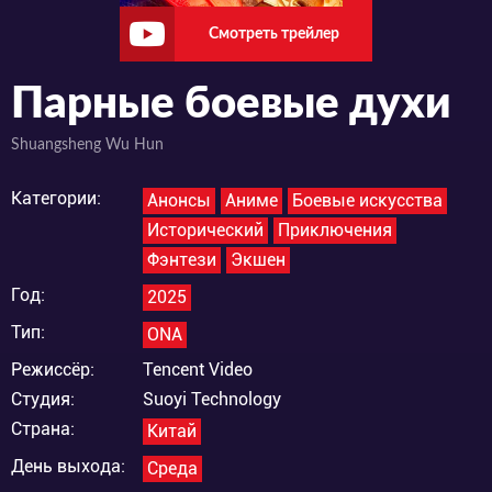
Смотреть трейлер
Парные боевые духи
Shuangsheng Wu Hun
Категории:
Анонсы
Аниме
Боевые искусства
Исторический
Приключения
Фэнтези
Экшен
Год:
2025
Тип:
ONA
Режиссёр:
Tencent Video
Студия:
Suoyi Technology
Страна:
Китай
День выхода:
Среда