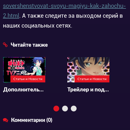
sovershenstvovat-svoyu-magiyu-kak-zahochu-
2.html
. А также следите за выходом серий в
наших социальных сетях.
Читайте также
Статьи и Новости
Статьи и Новости
Дополнительный состав и подробности «Tensei shitara Dainana Ouji Datta node, Kimama ni Majutsu wo Kiwamemasu»
Трейлер и подробности к аниме «Tensei shitara Dainana Ouji Datta node, Kimama ni Majutsu wo Kiwamemasu»
Комментарии (0)