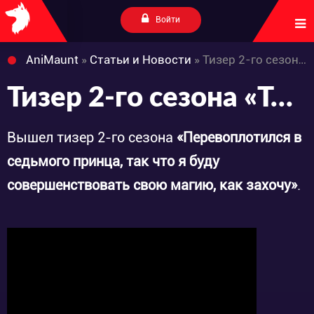
Войти
AniMaunt
»
Статьи и Новости
» Тизер 2-го сезона «Tensei shitara Dainana Ouji Datta node, Kimama ni Majutsu wo Kiwamemasu»
Тизер 2-го сезона «Tensei shitara Dainana Ouji Datta node, Kimama ni Majutsu wo Kiwamemasu»
Вышел тизер 2-го сезона
«Перевоплотился в
седьмого принца, так что я буду
совершенствовать свою магию, как захочу»
.