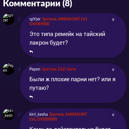
Комментарии (8)
spYzer
Зритель ANIMAUNT LVL
0
OVER9000
Это типа ремейк на тайский
лакрон будет?
Pepen
Зритель OLD-Батя
0
Были ж плохие парни нет? или я
путаю?
kirri_kesha
Зритель ANIMAUNT
0
LVL OVER9000