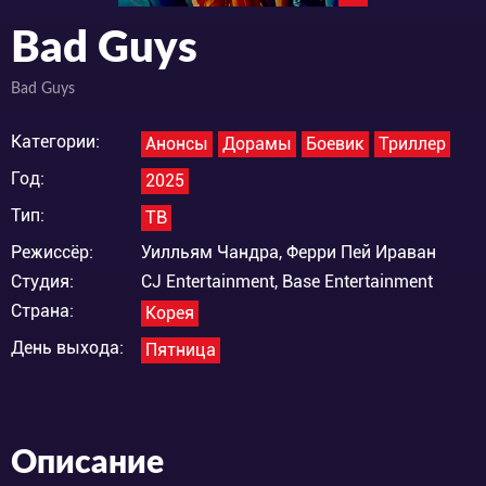
Bad Guys
Bad Guys
Категории:
Анонсы
Дорамы
Боевик
Триллер
Год:
2025
Тип:
ТВ
Режиссёр:
Уилльям Чандра, Ферри Пей Ираван
Студия:
CJ Entertainment, Base Entertainment
Страна:
Корея
День выхода:
Пятница
Описание