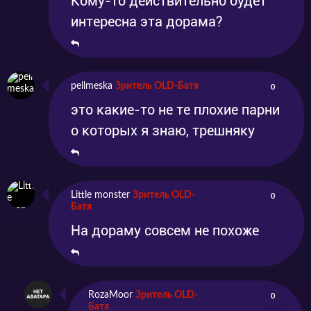
Кому-то действительно будет
интересна эта дорама?
pellmeska
Зритель OLD-Батя
0
это какие-то не те плохие парни
о которых я знаю, трешняку
Little monster
Зритель OLD-
0
Батя
На дораму совсем не похоже
RozaMoor
Зритель OLD-
0
Батя