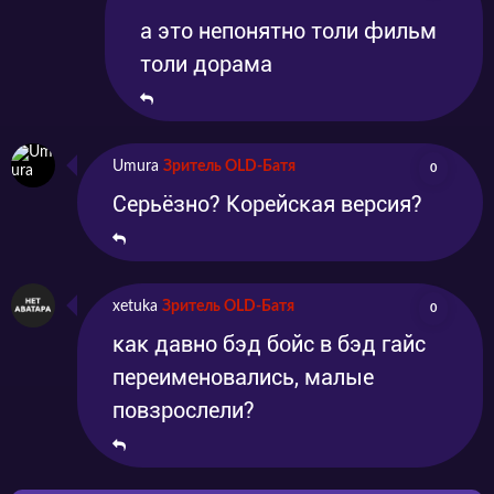
а это непонятно толи фильм
толи дорама
Umura
Зритель OLD-Батя
0
Серьёзно? Корейская версия?
xetuka
Зритель OLD-Батя
0
как давно бэд бойс в бэд гайс
переименовались, малые
повзрослели?