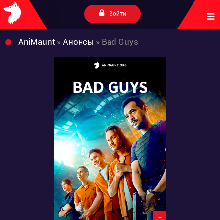
Войти
AniMaunt
»
Анонсы
» Bad Guys
+