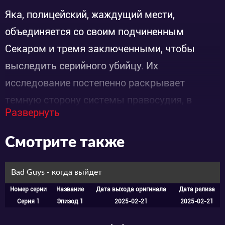
Яка, полицейский, жаждущий мести,
объединяется со своим подчиненным
Секаром и тремя заключенными, чтобы
выследить серийного убийцу. Их
исследование постепенно раскрывает
темную сторону системы правосудия, в
Развернуть
которую они всегда верили.
Смотрите также
Bad Guys - когда выйдет
Номер серии
Название
Дата выхода оригинала
Дата релиза
Серия 1
Эпизод 1
2025-02-21
2025-02-21