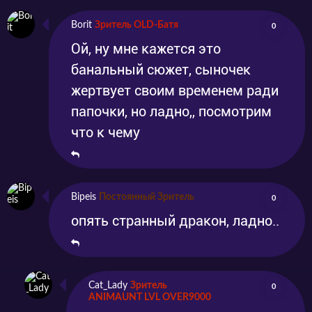
Borit
Зритель OLD-Батя
0
Ой, ну мне кажется это
банальный сюжет, сыночек
жертвует своим временем ради
папочки, но ладно,, посмотрим
что к чему
Bipeis
Постоянный Зритель
0
опять странный дракон, ладно..
Cat_Lady
Зритель
0
ANIMAUNT LVL OVER9000