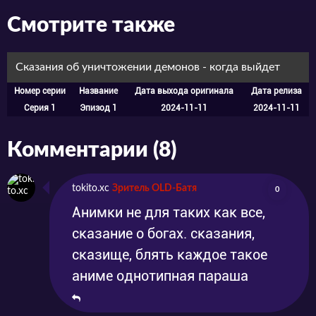
древних зверей и учился у зверей древнему и
Смотрите также
таинственному тотемному колдовству; он
сражался с небом, и внезапно появился
Сказания об уничтожении демонов - когда выйдет
волшебный свет с неба, желая поглотить эти
Номер серии
Название
Дата выхода оригинала
Дата релиза
великолепные шесть пустошей. Он поднялся
Серия 1
Эпизод 1
2024-11-11
2024-11-11
вверх по течению, воспламенил себя,
Комментарии (8)
превратился в солнце и сразился с
дьяволом! Он сотрясал мир, но не знал, что
tokito.xc
Зритель OLD-Батя
0
оковы судьбы уже сковали его, а улыбка
Анимки не для таких как все,
отца все еще сияла на его лице.
сказание о богах. сказания,
сказище, блять каждое такое
аниме однотипная параша