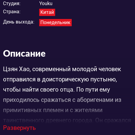
Студия:
Youku
Страна:
Китай
День выхода:
Понедельник
Описание
Цзян Хао, современный молодой человек
отправился в доисторическую пустыню,
чтобы найти своего отца. По пути ему
приходилось сражаться с аборигенами из
примитивных племен и с жителями
таинственного древнего города. Он сражался
Развернуть
с землей, пересекал пустыню, охотился на