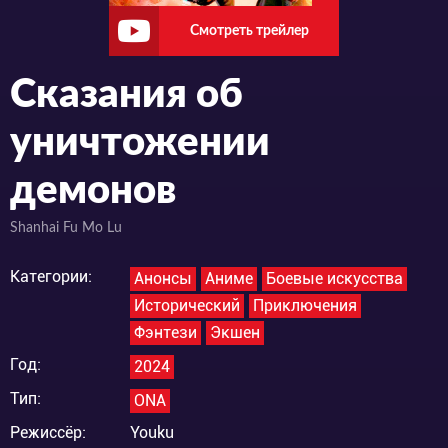
Смотреть трейлер
Сказания об
уничтожении
демонов
Shanhai Fu Mo Lu
Категории:
Анонсы
Аниме
Боевые искусства
Исторический
Приключения
Фэнтези
Экшен
Год:
2024
Тип:
ONA
Режиссёр:
Youku