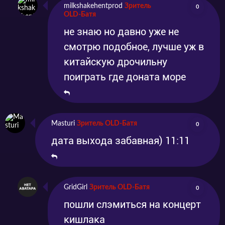
milkshakehentprod
Зритель
0
OLD-Батя
не знаю но давно уже не
смотрю подобное, лучше уж в
китайскую дрочильну
поиграть где доната море
Masturi
Зритель OLD-Батя
0
дата выхода забавная) 11:11
GridGirl
Зритель OLD-Батя
0
пошли слэмиться на концерт
кишлака