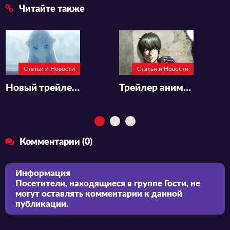
Читайте также
Статьи и Новости
Статьи и Новости
Новый трейлер аниме-адаптации «Katsute Mahou Shoujo to Aku wa Tekitai shiteita.»
Трейлер аниме-фильма «Gintama on Theater 2D: Baragaki-hen»
Комментарии (0)
Информация
Посетители, находящиеся в группе
Гости
, не
могут оставлять комментарии к данной
публикации.