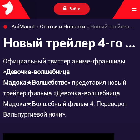
Войти
AniMaunt
»
Статьи и Новости
» Новый трейлер 4-го фильма франшизы «Mahou Shoujo Madoka Magica»
Новый трейлер 4-го фильма франшизы «Mahou Shoujo Madoka Magica»
Официальный твиттер аниме-франшизы
«Девочка-волшебница
Мадока★Волшебство
» представил новый
трейлер фильма «Девочка-волшебница
Мадока★Волшебный фильм 4: Переворот
Вальпургиевой ночи».