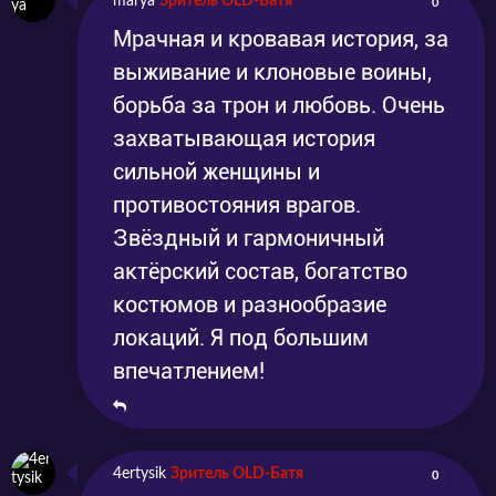
marya
Зритель OLD-Батя
0
Мрачная и кровавая история, за
выживание и клоновые воины,
борьба за трон и любовь. Очень
захватывающая история
сильной женщины и
противостояния врагов.
Звёздный и гармоничный
актёрский состав, богатство
костюмов и разнообразие
локаций. Я под большим
впечатлением!
4ertysik
Зритель OLD-Батя
0