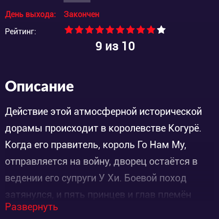
День выхода:
Закончен
Рейтинг:
9
из 10
Описание
Действие этой атмосферной исторической
дорамы происходит в королевстве Когурё.
Когда его правитель, король Го Нам Му,
отправляется на войну, дворец остаётся в
ведении его супруги У Хи. Боевой поход
затянулся, и пять принцев и глав племён
Развернуть
стали засматриваться на королевский трон,