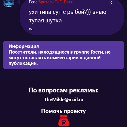
Pene
Зритель OLD-Батя
0
ухи типа суп с рыбой?)) знаю
тупая шутка
Информация
Посетители, находящиеся в группе
Гости
, не
могут оставлять комментарии к данной
публикации.
По вопросам рекламы:
TheMikle@mail.ru
Помочь проекту