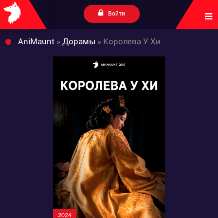
Войти
AniMaunt
»
Дорамы
» Королева У Хи
2024