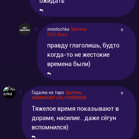
ожидать
zvezdochka
Зритель
0
OLD-Батя
правду глаголишь, будто
когда-то не жестокие
времена были)
Гадалка на таро
Зритель
0
ANIMAUNT LVL OVER9000
Тяжелое время показывают в
дораме, насилие.. даже сёгун
вспомнился)