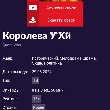
Смотреть трейлер
Скачать сезон
целиком
Королева У Хи
Queen Woo
Жанр:
Исторический, Мелодрама, Драма,
Экшн, Политика
Дата выхода:
29.08.2024
Тип:
ТВ
Эпизоды:
8 из 8 эп., 50 мин.
Рейтинг:
16+
Страна:
Корея