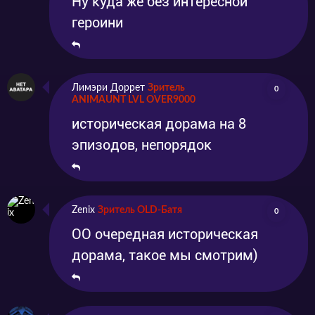
Ну куда же без интересной
героини
Лимэри Доррет
Зритель
0
ANIMAUNT LVL OVER9000
историческая дорама на 8
эпизодов, непорядок
Zenix
Зритель OLD-Батя
0
ОО очередная историческая
дорама, такое мы смотрим)