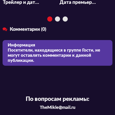
Трейлер и дата показа «Kimi ni Todoke 3rd Season»
Дата премьеры и новый трейлер оригинального аниме «Yoru no Kurage wa Oyogenai»
Комментарии (0)
Информация
Посетители, находящиеся в группе
Гости
, не
могут оставлять комментарии к данной
публикации.
По вопросам рекламы:
TheMikle@mail.ru