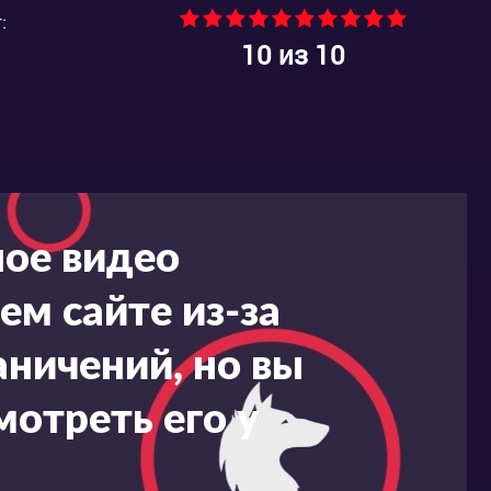
:
10
из 10
ное видео
ем сайте из-за
ничений, но вы
мотреть его у