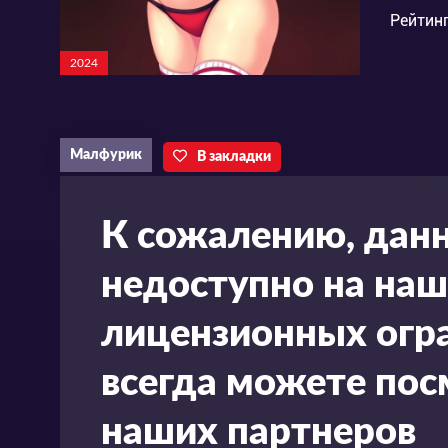
Рейтинг
2024
Малфурик
В закладки
К сожалению, дан
недоступно на наш
лицензионных огра
всегда можете пос
наших партнеров