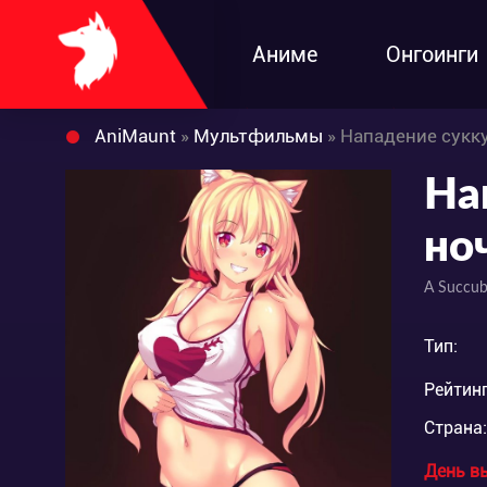
Аниме
Онгоинги
AniMaunt
»
Мультфильмы
» Нападение сукку
На
но
A Succub
Тип:
Рейтинг
Страна:
День в