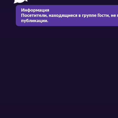
Информация
Посетители, находящиеся в группе
Гости
, не
публикации.