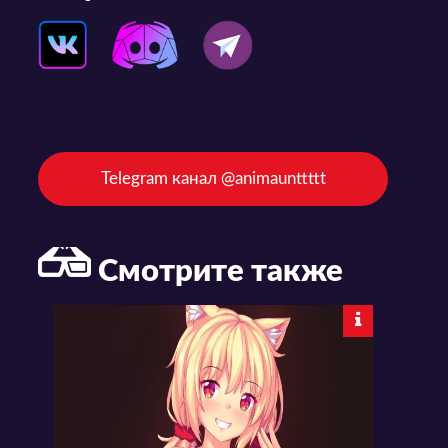
Telegram канал @animaunttttt
Смотрите также