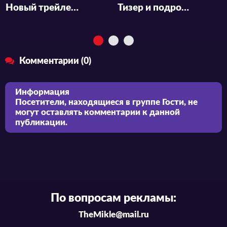
Новый трейлер аниме-сериала «Dosanko Gal wa Namara Menkoi»
Тизер и подробности аниме «Kono Subarashii Sekai ni Shukufuku wo! 3»
Комментарии (0)
Информация
Посетители, находящиеся в группе
Гости
, не
могут оставлять комментарии к данной
публикации.
По вопросам рекламы:
TheMikle@mail.ru