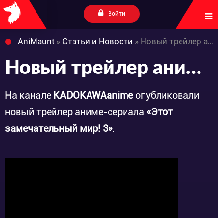
Войти
AniMaunt
»
Статьи и Новости
» Новый трейлер аниме-сериала «Kono Subarashii Sekai ni Shukufuku wo! 3»
Новый трейлер аниме-сериала «Kono Subarashii Sekai ni Shukufuku wo! 3»
На канале
KADOKAWAanime
опубликовали
новый трейлер аниме-сериала
«Этот
замечательный мир! 3»
.