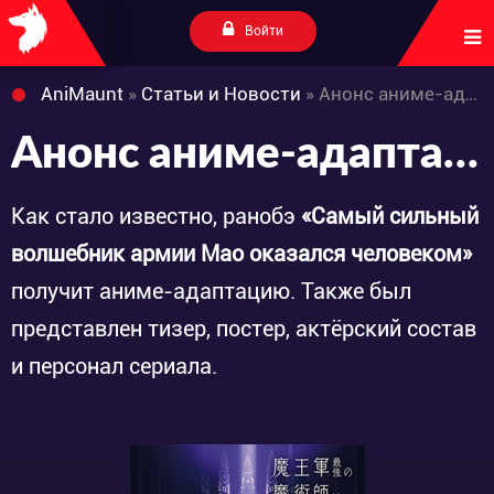
Войти
AniMaunt
»
Статьи и Новости
» Анонс аниме-адаптации ранобэ «Maougun Saikyou no Majutsushi wa Ningen datta»
Анонс аниме-адаптации ранобэ «Maougun Saikyou no Majutsushi wa Ningen datta»
Как стало известно, ранобэ
«Самый сильный
волшебник армии Мао оказался человеком»
получит аниме-адаптацию. Также был
представлен тизер, постер, актёрский состав
и персонал сериала.