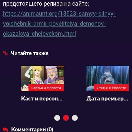
предстоящего релиза на сайте:
https://animaunt.org/13523-samyy-silnyy-
volshebnik-armii-povelitelya-demonov-
okazalsya-chelovekom.html
Читайте также
Статьи и Новости
Статьи и Новости
Каст и персонал к аниме «Snack Basue»
Дата премьеры и каст аниме «Onmyouji»
Комментарии (0)