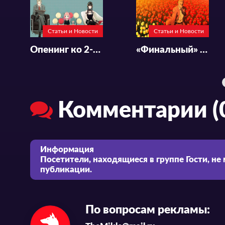
Статьи и Новости
Статьи и Новости
Опенинг ко 2-му сезону «SPY x FAMILY»
«Финальный» трейлер и новый постер аниме-сериала «Pluto»
Комментарии (
Информация
Посетители, находящиеся в группе
Гости
, не
публикации.
По вопросам рекламы: