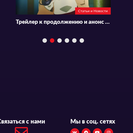
Статьи и Новости
Трейлер к продолжению и анонс спин-оффа аниме «Boku no Kokoro no Yabai Yatsu»
Связаться с нами
Мы в соц. сетях