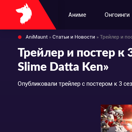
Аниме
Онгоинги
AniMaunt
»
Статьи и Новости
» Трейлер и пос
Трейлер и постер к 3
Slime Datta Ken»
Опубликовали трейлер с постером к 3 се