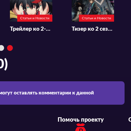
Статьи и Новости
Статьи и Новости
Статьи и Новости
Дата премьеры и новый трейлер ко 2-му сезону «Boku no Kokoro no Yabai Yatsu»
Трейлер ко 2-му сезону «Hypnosis Mic»
Тизер ко 2 сезону «Arknights»
0)
 могут оставлять комментарии к данной
Помочь проекту