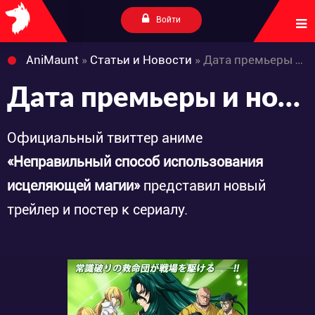
Войти
AniMaunt
»
Статьи и Новости
» Дата премьеры и новый трейлер аниме «Chiyu Mahou no Machigatta Tsukaikata»
Дата премьеры и новый трейлер аниме «Chiyu Mahou no Machigatta Tsukaikata»
Официальный твиттер аниме
«Неправильный способ использования
исцеляющей магии»
представил новый
трейлер и постер к сериалу.