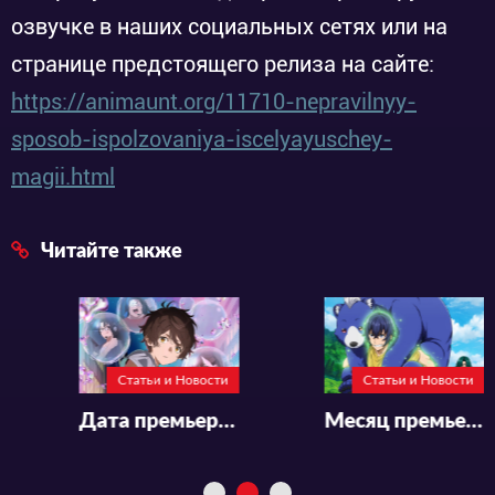
озвучке в наших социальных сетях или на
странице предстоящего релиза на сайте:
https://animaunt.org/11710-nepravilnyy-
sposob-ispolzovaniya-iscelyayuschey-
magii.html
Читайте также
Статьи и Новости
Статьи и Новости
Дата премьеры и трейлер аниме «Bokura no Ameiro Protocol»
Месяц премьеры и трейлер аниме «Chiyu Mahou no Machigatta Tsukaikata: Senjou wo Kakeru Kaifuku Youin»