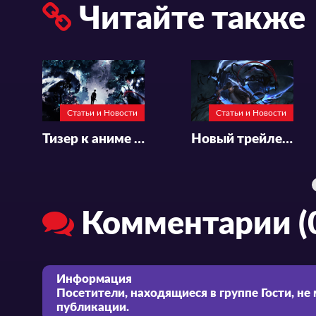
Читайте также
Статьи и Новости
Статьи и Новости
Тизер к аниме «Ore dake Level Up na Ken»
Новый трейлер аниме-сериала «Solo Leveling»
Комментарии (
Информация
Посетители, находящиеся в группе
Гости
, не
публикации.