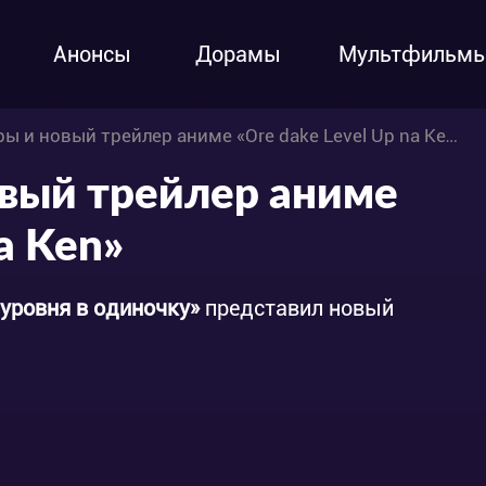
Анонсы
Дорамы
Мультфильм
ы и новый трейлер аниме «Ore dake Level Up na Ken»
овый трейлер аниме
a Ken»
уровня в одиночку»
представил новый