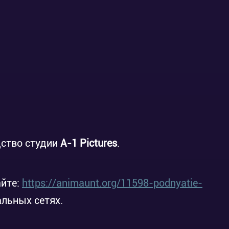
дство студии
A-1 Pictures
.
айте:
https://animaunt.org/11598-podnyatie-
альных сетях.