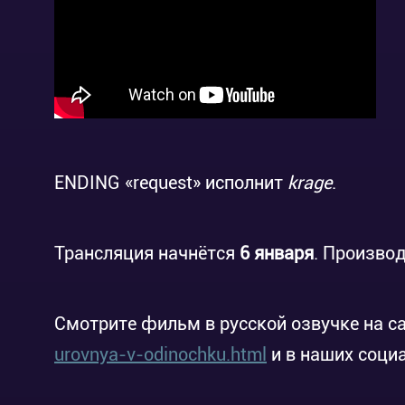
ENDING «request» исполнит
krage
.
Трансляция начнётся
6 января
. Произво
Смотрите фильм в русской озвучке на с
urovnya-v-odinochku.html
и в наших соци