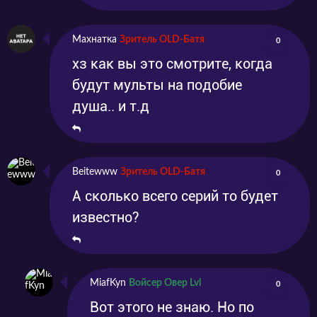
Махнатка
Зритель OLD-Батя
0
хз как вы это смотрите, когда
будут мульты на подобие
душа.. и т.д
Beitewww
Зритель OLD-Батя
0
А сколько всего серий то будет
известно?
MiafKyn
Войсер Овер Lvl
0
Вот этого не знаю. Но по