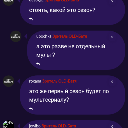
devogac
Зритель OLD-Батя
0
стоять, какой это сезон?
ubochka
Зритель OLD-Батя
0
а это разве не отдельный
мульт?
roxana
Зритель OLD-Батя
0
это же первый сезон будет по
мультсериалу?
jewibo
Зритель OLD-Батя
0