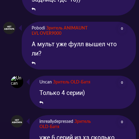
Pobodi
Зритель ANIMAUNT
0
LVL OVER9000
А мульт уже фулл вышел что
ли?
Uncan
Зритель OLD-Батя
0
Только 4 серии)
imreallydepressed
Зритель
0
OLD-Батя
уже 6 серий из хз сколько