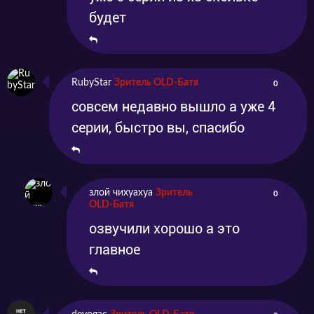
будет
RubyStar
Зритель OLD-Батя
0
совсем недавно вышло а уже 4
серии, быстро вы, спасибо
злой чихуахуа
Зритель
0
OLD-Батя
озвучили хорошо а это
главное