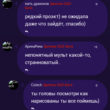
мать драконов
Зритель OLD-
0
Батя
редкий проэкт) не ожидала
даже что зайдёт, спасибо)
АринаРина
Зритель OLD-Батя
+1
непонятный мульт какой-то,
странноватый..
Cotech
Зритель OLD-Батя
0
ты головы посмотри как
нарисованы ты все поймешь)