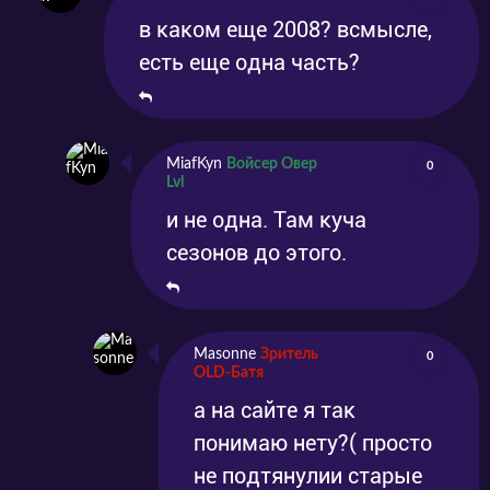
в каком еще 2008? всмысле,
есть еще одна часть?
MiafKyn
Войсер Овер
0
Lvl
и не одна. Там куча
сезонов до этого.
Masonne
Зритель
0
OLD-Батя
а на сайте я так
понимаю нету?( просто
не подтянулии старые