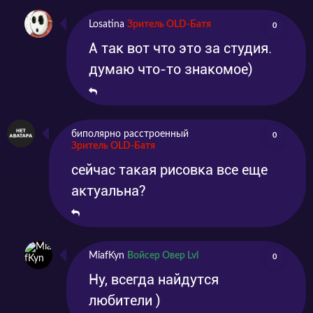
Losatina
Зритель OLD-Батя
0
А так вот что это за студия.
думаю что-то знакомое)
биполярно расстроенный
0
Зритель OLD-Батя
сейчас такая рисовка все еще
актуальна?
MiafKyn
Войсер Овер Lvl
0
Ну, всегда найдутся
любители )