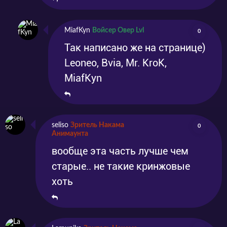
MiafKyn
Войсер Овер Lvl
0
Так написано же на странице)
Leoneo, Bvia, Mr. KroK,
MiafKyn
seliso
Зритель Накама
0
Анимаунта
вообще эта часть лучше чем
старые.. не такие кринжовые
хоть