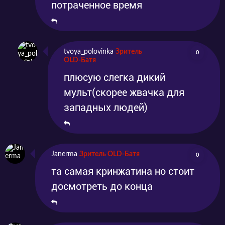
потраченное время
tvoya_polovinka
Зритель
0
OLD-Батя
плюсую слегка дикий
мульт(скорее жвачка для
западных людей)
Janerma
Зритель OLD-Батя
0
та самая кринжатина но стоит
досмотреть до конца