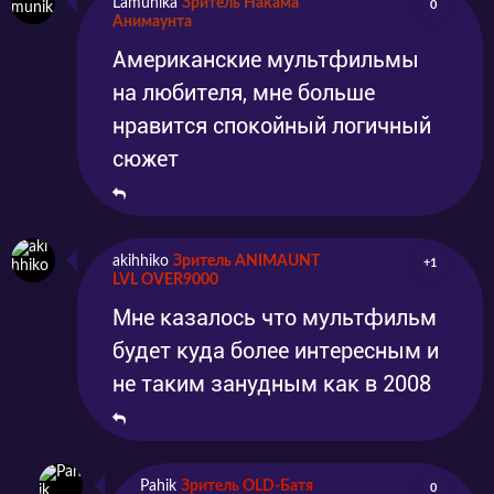
Lamunika
Зритель Накама
0
Анимаунта
Американские мультфильмы
на любителя, мне больше
нравится спокойный логичный
сюжет
akihhiko
Зритель ANIMAUNT
+1
LVL OVER9000
Мне казалось что мультфильм
будет куда более интересным и
не таким занудным как в 2008
Pahik
Зритель OLD-Батя
0