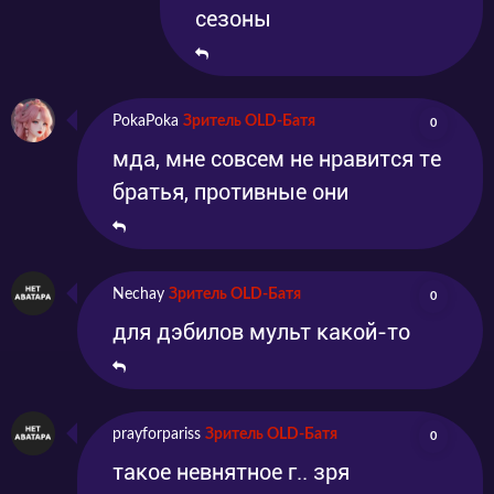
сезоны
PokaPoka
Зритель OLD-Батя
0
мда, мне совсем не нравится те
братья, противные они
Nechay
Зритель OLD-Батя
0
для дэбилов мульт какой-то
prayforpariss
Зритель OLD-Батя
0
такое невнятное г.. зря