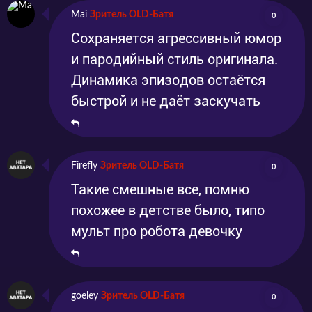
Mai
Зритель OLD-Батя
0
Сохраняется агрессивный юмор
и пародийный стиль оригинала.
Динамика эпизодов остаётся
быстрой и не даёт заскучать
Firefly
Зритель OLD-Батя
0
Такие смешные все, помню
похожее в детстве было, типо
мульт про робота девочку
goeley
Зритель OLD-Батя
0