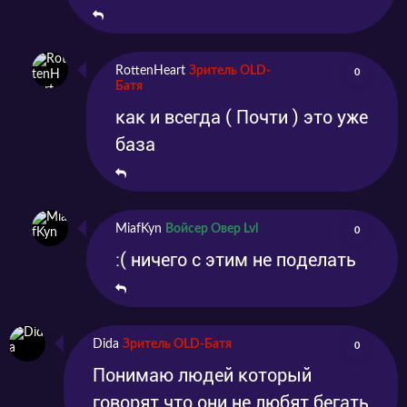
RottenHeart
Зритель OLD-
0
Батя
как и всегда ( Почти ) это уже
база
MiafKyn
Войсер Овер Lvl
0
:( ничего с этим не поделать
Dida
Зритель OLD-Батя
0
Понимаю людей который
говорят что они не любят бегать