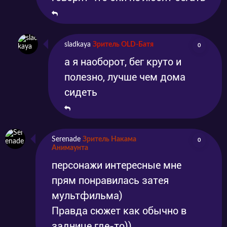
sladkaya
Зритель OLD-Батя
0
а я наоборот, бег круто и
полезно, лучше чем дома
сидеть
Serenade
Зритель Накама
0
Анимаунта
персонажи интересные мне
прям понравилась затея
мультфильма)
Правда сюжет как обычно в
заднице где-то))