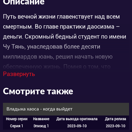
Описание
Путь вечной жизни главенствует над всем
смертным. Во главе практики даосизма –
деньги. Скромный бедный студент по имени
Чу Тянь, унаследовав более десяти
миллиардов юань, решил начать новую
обеспеченную жизнь. Помня о том, что
Развернуть
ресурсы впустую тратить бесполезно,
главный герой этой истории приобрёл
Смотрите также
великолепный особняк, оборудовал его по
высшему классу, стал монополистом
Владыка хаоса - когда выйдет
элитных эликсиров и талисманов. Его деньги
Номер серии
Название
Дата выхода оригинала
Дата релиза
утекали, как вода, и герой добился
Серия 1
Эпизод 1
2023-09-10
2023-09-10