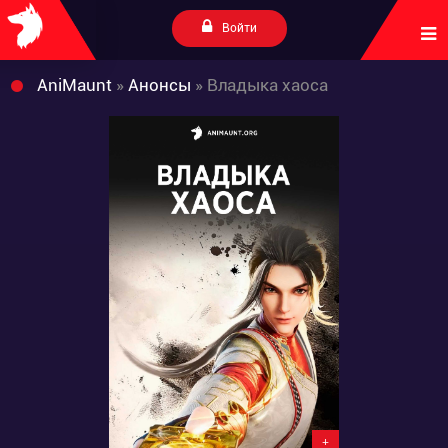
Войти
AniMaunt
»
Анонсы
» Владыка хаоса
+