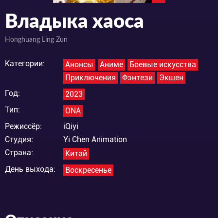
Владыка хаоса
Honghuang Ling Zun
Категории:
Анонсы
Аниме
Боевые искусства
Приключения
Фэнтези
Экшен
Год:
2023
Тип:
ONA
Режиссёр:
iQiyi
Студия:
Yi Chen Animation
Страна:
Китай
День выхода:
Воскресенье