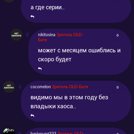
а где серии..
nikitosina
Зритель OLD-
0
Батя
может с месяцем ошиблись и
скоро будет
cocomelon
Зритель OLD-Батя
0
видимо мы в этом году без
владыки хаоса..