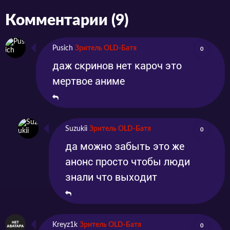
настоящего успеха. Но надо же такому
Комментарии (9)
случиться, что под городом, в котором он
жил, обнаружилось тайное течение, а тёмные
Pusich
Зритель OLD-Батя
0
силы стали атаковать его. Сможет ли Чу
даж скринов нет кароч это
Тянь справиться с напастью?
мертвое аниме
Suzukii
Зритель OLD-Батя
0
да можно забыть это же
анонс просто чтобы люди
знали что выходит
Kreyz1k
Зритель OLD-Батя
0