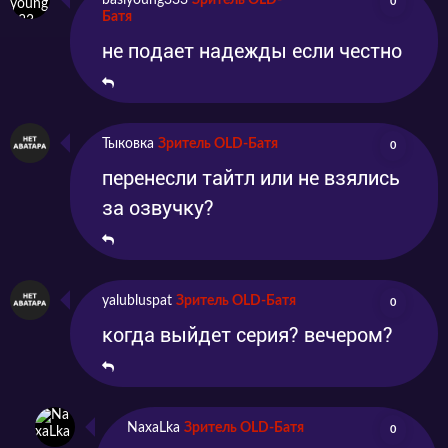
basiyoung333
Зритель OLD-
0
Батя
не подает надежды если честно
Тыковка
Зритель OLD-Батя
0
перенесли тайтл или не взялись
за озвучку?
yalubluspat
Зритель OLD-Батя
0
когда выйдет серия? вечером?
NaxaLka
Зритель OLD-Батя
0