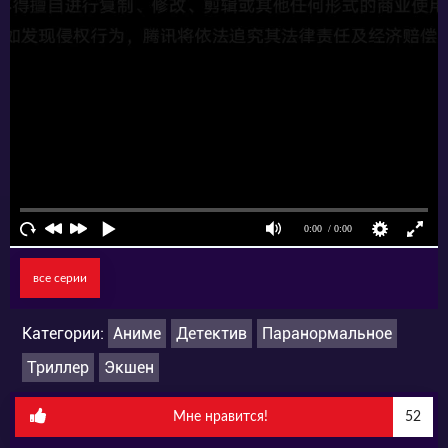
картами Таро, сочиняет весьма правдивую
для этого мира историю о Шуте. Этот
карточный Дурак имеет цифру ноль, которая
означает неограниченный потенциал…
все серии
Категории:
Аниме
Детектив
Паранормальное
Триллер
Экшен
Мне нравится!
52