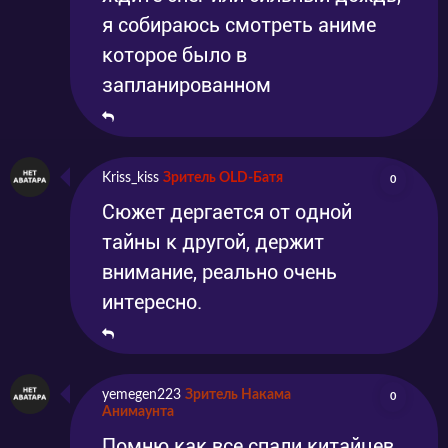
я собираюсь смотреть аниме
которое было в
запланированном
Kriss_kiss
Зритель OLD-Батя
0
Сюжет дергается от одной
тайны к другой, держит
внимание, реально очень
интересно.
yemegen223
Зритель Накама
0
Анимаунта
Помню как все спали китайцев