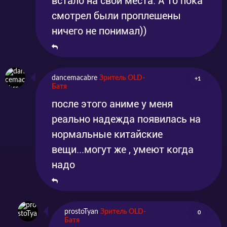
встало на свои места. А то пока
смотрел были проплешены
ничего не понимал))
dancemacabre
Зритель OLD-
+1
Батя
после этого аниме у меня
реально надежда появилась на
нормальные китайские
вещи...могут же , умеют когда
надо
prostoTyan
Зритель OLD-
0
Батя