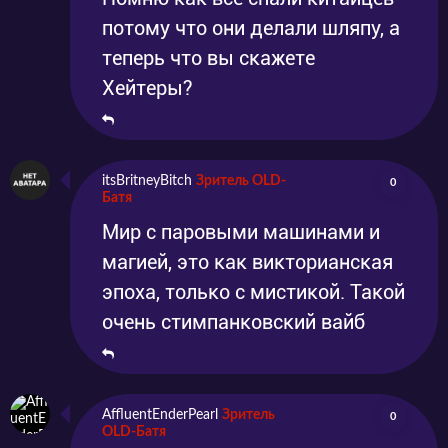
потому что они делали шляпу, а
теперь что вы скажете
Хейтеры?
itsBritneyBitch
Зритель OLD-
0
Батя
Мир с паровыми машинами и
магией, это как викторианская
эпоха, только с мистикой. Такой
очень стимпанковский вайб
AffluentEnderPearl
Зритель
0
OLD-Батя