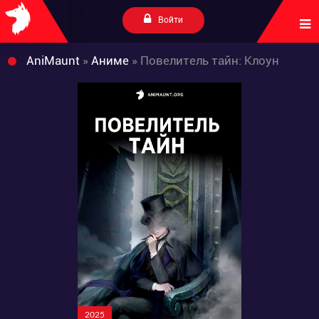
Войти
AniMaunt
»
Аниме
» Повелитель тайн: Клоун
2025