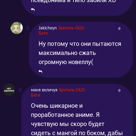
псевдонима и типо забили XD
Jakicheyn
Зритель OLD-
0
Батя
Ну потому что они пытаются
максимально сжать
огромную новеллу(
маня величуя
Зритель OLD-
0
Батя
Очень шикарное и
проработанное аниме. Я
чувствую мы скоро будет
сидеть с мангой по боком, дабы