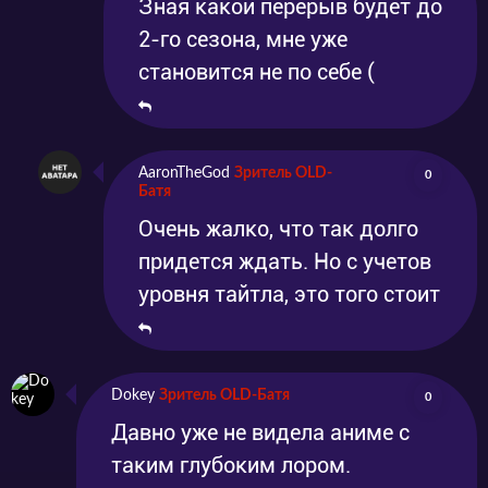
Зная какой перерыв будет до
2-го сезона, мне уже
становится не по себе (
AaronTheGod
Зритель OLD-
0
Батя
Очень жалко, что так долго
придется ждать. Но с учетов
уровня тайтла, это того стоит
Dokey
Зритель OLD-Батя
0
Давно уже не видела аниме с
таким глубоким лором.