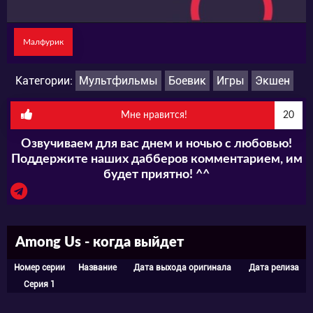
кто угрожает людским жизням?
Малфурик
Категории:
Мультфильмы
Боевик
Игры
Экшен
Мне нравится!
20
Озвучиваем для вас днем и ночью с любовью!
Поддержите наших дабберов комментарием, им
будет приятно! ^^
Among Us - когда выйдет
Номер серии
Название
Дата выхода оригинала
Дата релиза
Серия 1