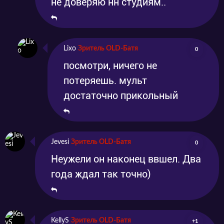
не доверяю нн студиям..
Lixo
Зритель OLD-Батя
0
посмотри, ничего не
потеряешь. мульт
достаточно прикольный
Jevesi
Зритель OLD-Батя
0
Неужели он наконец ввшел. Два
года ждал так точно)
KellyS
Зритель OLD-Батя
+1