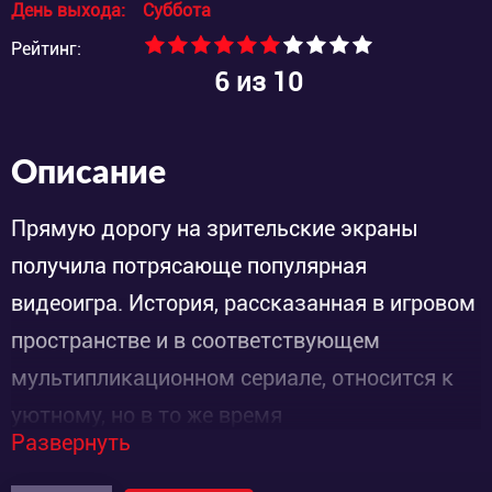
День выхода:
Суббота
Рейтинг:
6
из 10
Описание
Прямую дорогу на зрительские экраны
получила потрясающе популярная
видеоигра. История, рассказанная в игровом
пространстве и в соответствующем
мультипликационном сериале, относится к
уютному, но в то же время
Развернуть
настораживающему и дающему нервам как
следует подергаться жанре камерного