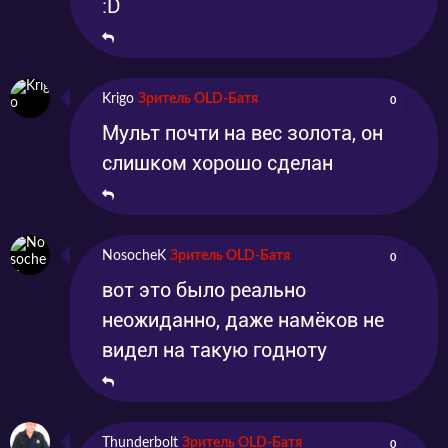
:D
Krigo
Зритель OLD-Батя
0
Мульт почти на вес золота, он
слишком хорошо сделан
NosocheK
Зритель OLD-Батя
0
вот это было реально
неожиданно, даже намёков не
видел на такую годноту
Thunderbolt
Зритель OLD-Батя
0