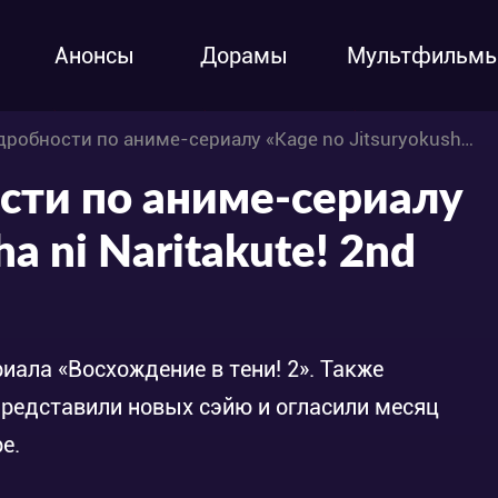
Анонсы
Дорамы
Мультфильм
сти по аниме-сериалу «Kage no Jitsuryokusha ni Naritakute! 2nd Season»
сти по аниме-сериалу
ha ni Naritakute! 2nd
ала «Восхождение в тени! 2». Также
 представили новых сэйю и огласили месяц
е.