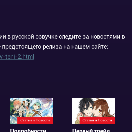
ии в русской озвучке следите за новостями в
 предстоящего релиза на нашем сайте:
v-teni-2.html
Статьи и Новости
Статьи и Новости
Подробности аниме «Saijaku Tamer wa Gomi Hiroi no Tabi wo Hajimemashita»
Первый трейлер аниме-сериала ««Хоримия: Кусочек»