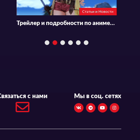
Статьи и Новости
Трейлер и подробности по аниме-сериалу «Ryza no Atelier: Tokoyami no Joou to Himitsu no Kakurega»
Связаться с нами
Мы в соц. сетях