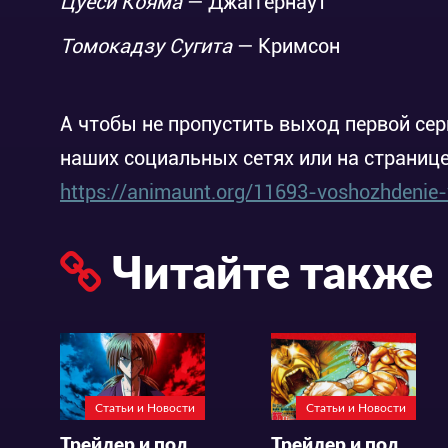
Цуёси Кояма
— Джаггернаут
Томокадзу Сугита
— Кримсон
А чтобы не пропустить выход первой сер
наших социальных сетях или на странице
https://animaunt.org/11693-voshozhdenie-
Читайте также
Статьи и Новости
Статьи и Новости
Трейлер и подробности аниме «Бродяга Кэнсин (2023)»
Трейлер и подробности по аниме-сериалу «Hanma Baki: Son of Ogre 2nd Season»