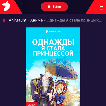
Войти
AniMaunt
»
Аниме
» Однажды я стала принцессой
2025