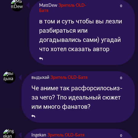
MattDew
Зритель OLD-
0
Батя
в том и суть чтобы вы лезли
разбираться или
догадывались сами) угадай
что хотел сказать автор
выдыхай
Зритель OLD-Батя
0
Че аниме так расфорсилосьиз-
за чего? Тпо идеальный сюжет
или много фанатов?
Ingekan
Зритель OLD-Батя
0