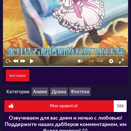
несправедливое обвинение сфабриковано,
несомненно, неблагожелателями, ведь
Атанасия не убивала свою сестру, Вторую
Принцессу Дженит Магриту. Что же делать
юной героине? Постоянно прятаться от его
императорского величества? Копить деньги,
чтобы убежать куда глаза глядят?
Попробовать растопить ледяное сердце
все серии
озлобленного отца?
Категории:
Аниме
Драма
Фэнтези
Мне нравится!
166
Озвучиваем для вас днем и ночью с любовью!
Поддержите наших дабберов комментарием, им