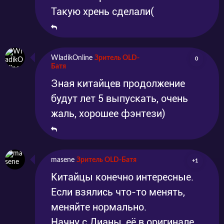
Такую хрень сделали(
WladikOnline
Зритель OLD-
0
Батя
Зная китайцев продолжение
будут лет 5 выпускать, очень
жаль, хорошее фэнтези)
masene
Зритель OLD-Батя
+1
Китайцы конечно интересные.
Если взялись что-то менять,
меняйте нормально.
Начну с Дианы, её в оригинале