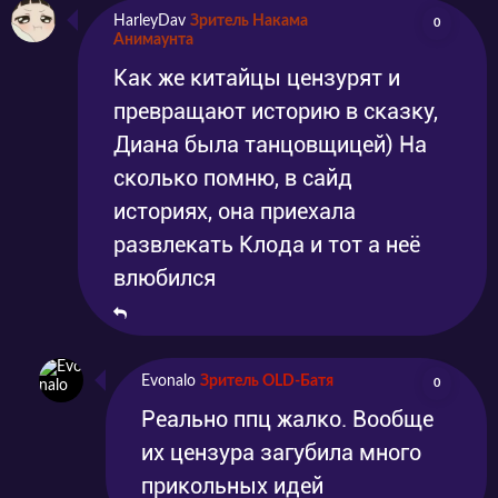
HarleyDav
Зритель Накама
0
Анимаунта
Как же китайцы цензурят и
превращают историю в сказку,
Диана была танцовщицей) На
сколько помню, в сайд
историях, она приехала
развлекать Клода и тот а неё
влюбился
Evonalo
Зритель OLD-Батя
0
Реально ппц жалко. Вообще
их цензура загубила много
прикольных идей