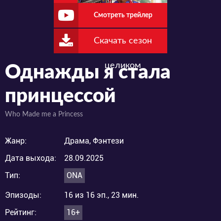
Смотреть трейлер
Скачать сезон
целиком
Однажды я стала
принцессой
Who Made me a Princess
Жанр:
Драма, Фэнтези
Дата выхода:
28.09.2025
Тип:
ONA
Эпизоды:
16 из 16 эп., 23 мин.
Рейтинг:
16+