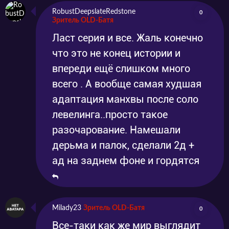
RobustDeepslateRedstone
0
Зритель OLD-Батя
Ласт серия и все. Жаль конечно
что это не конец истории и
впереди ещё слишком много
всего . А вообще самая худшая
адаптация манхвы после соло
левелинга..просто такое
разочарование. Намешали
дерьма и палок, сделали 2д +
ад на заднем фоне и гордятся
Milady23
Зритель OLD-Батя
0
Все-таки как же мир выглядит