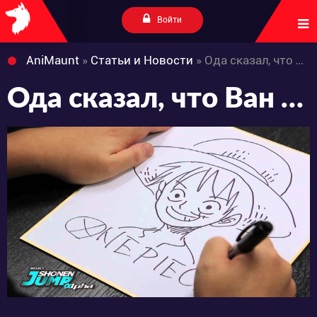
Войти
AniMaunt
»
Статьи и Новости
» Ода сказал, что Ван Пису конец
Ода сказал, что Ван Пису конец