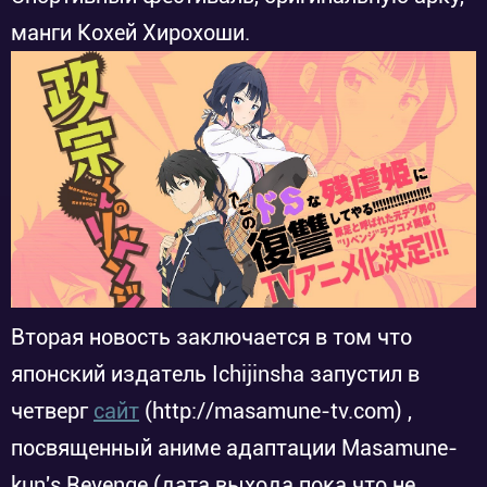
манги Кохей Хирохоши.
Вторая новость заключается в том что
японский издатель Ichijinsha запустил в
четверг
сайт
(http://masamune-tv.com) ,
посвященный аниме адаптации Masamune-
kun's Revenge (дата выхода пока что не