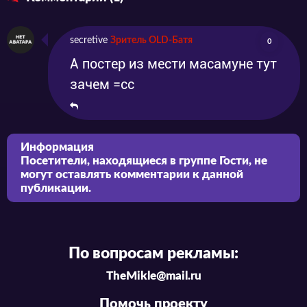
secretive
Зритель OLD-Батя
0
А постер из мести масамуне тут
зачем =сс
Информация
Посетители, находящиеся в группе
Гости
, не
могут оставлять комментарии к данной
публикации.
По вопросам рекламы:
TheMikle@mail.ru
Помочь проекту