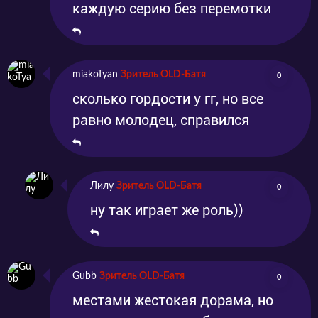
каждую серию без перемотки
miakoTyan
Зритель OLD-Батя
0
сколько гордости у гг, но все
равно молодец, справился
Лилу
Зритель OLD-Батя
0
ну так играет же роль))
Gubb
Зритель OLD-Батя
0
местами жестокая дорама, но