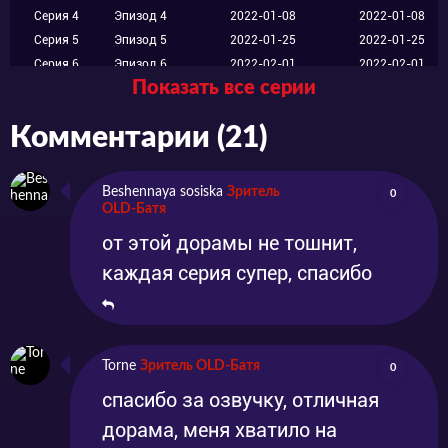
Серия 4
Эпизод 4
2022-01-08
2022-01-08
Серия 5
Эпизод 5
2022-01-25
2022-01-25
Серия 6
Эпизод 6
2022-02-01
2022-02-01
Показать все серии
Серия 7
Эпизод 7
2022-02-08
2022-02-08
Серия 8
Эпизод 8
2022-02-15
2022-02-15
Комментарии (21)
Серия 9
Эпизод 9
2022-02-22
2022-02-22
Серия 10
Эпизод 10
2022-02-26
2022-02-26
Серия 11
Эпизод 11
2022-02-28
2022-02-28
Beshennaya sosiska
Зритель
0
Серия 12
Эпизод 12
2022-03-01
2022-03-01
OLD-Батя
Серия 13
Эпизод 13
2022-03-02
2022-03-02
от этой дорамы не тошнит,
Серия 14
Эпизод 14
2022-03-02
2022-03-02
каждая серия супер, спасибо
Torne
Зритель OLD-Батя
0
спасибо за озвучку, отличная
дорама, меня хватило на